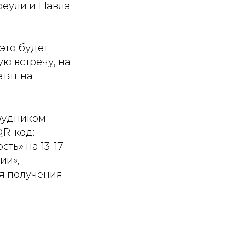
реули и Павла
это будет
ю встречу, на
етят на
трудником
QR-код:
сть» на 13-17
ии»,
ля получения