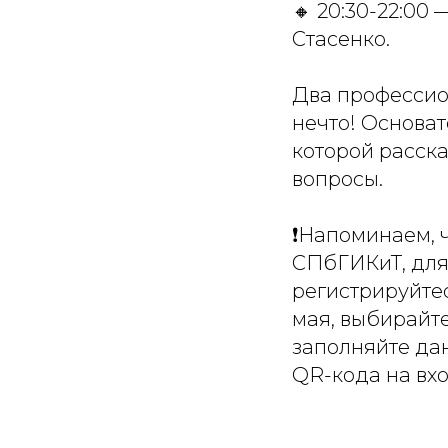
🔸 20:30-22:00
Стасенко.
Два профессио
нечто! Основат
которой расска
вопросы.
❗Напоминаем, ч
СПбГИКиТ, для
регистрируйтесь
мая, выбирайт
заполняйте да
QR-кода на вхо