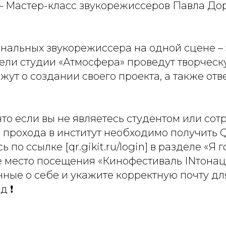
 — Мастер-класс звукорежиссёров Павла До
нальных звукорежиссера на одной сцене – 
ели студии «Атмосфера» проведут творческу
жут о создании своего проекта, а также отв
то если вы не являетесь студентом или со
 прохода в институт необходимо получить 
 по ссылке [qr.gikit.ru/login] в разделе «Я го
е место посещения «Кинофестиваль INтонац
нные о себе и укажите корректную почту д
д ❗