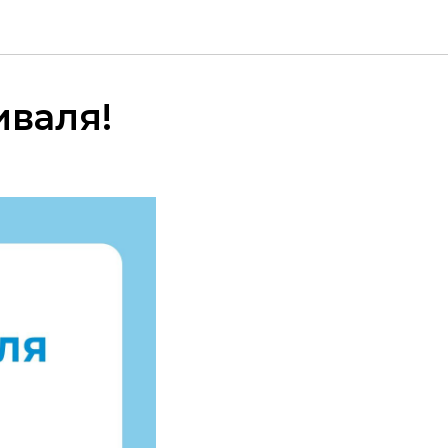
иваля!