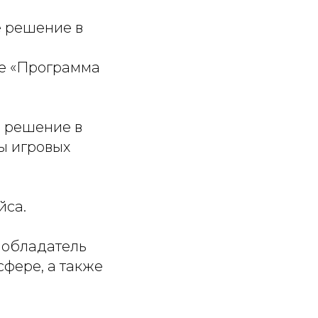
е решение в
ле «Программа
е решение в
ы игровых
йса.
 обладатель
сфере, а также