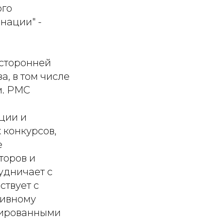
ого
нации" -
есторонней
, в том числе
м. РМС
ции и
 конкурсов,
е
торов и
рудничает с
твует с
тивному
зированными