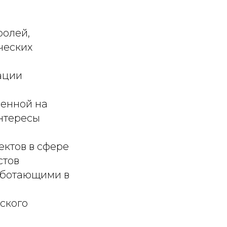
ролей,
ческих
ации
ленной на
нтересы
ектов в сфере
стов
аботающими в
ского