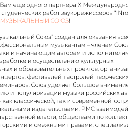
Вам еще одного партнера X Международн
студенческих работ звукорежиссеров "INто
 МУЗЫКАЛЬНЫЙ СОЮЗ
!
узыкальный Союз" создан для оказания вс
фессиональным музыкантам – членам Союза
ыки и начинающим авторам и исполнителя
зработке и осуществлению культурных,
ьных и образовательных проектов, организа
цертов, фестивалей, гастролей, творческих
семинаров. Союз уделяет большое внимани
ию и популяризации музыки российских ав
 как классической, так и современной, сот
кальными издательствами. РМС взаимодейс
дарственной власти, обществами по коллек
торскими и смежными правами, специали