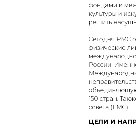
фондами и ме
культуры и иск
решить насущн
Сегодня РМС об
физические лиц
международной
России. Именно
Международный
неправительст
объединяющую 
150 стран. Так
совета (ЕМС).
ЦЕЛИ И НАП