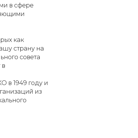
ми в сфере
оляющими
орых как
нашу страну на
ьного совета
 в
 в 1949 году и
ганизаций из
кального