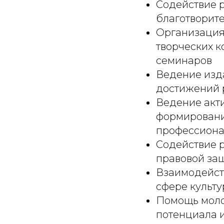
Содействие р
благотворите
Организация 
творческих к
семинаров
Ведение изд
достижений 
Ведение акт
формировани
профессиона
Содействие р
правовой за
Взаимодейст
сфере культу
Помощь моло
потенциала 