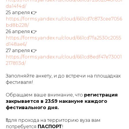
da14f4d/
25 апреля 👉
https://forms.yandex.ru/cloud/661cd7c873cee7056
bd8b228/
26 апреля 👉
https://forms.yandex.ru/cloud/661cd7fa2530c2055
d148ae6/
27 апреля 👉
https://forms.yandex.ru/cloud/661cd8edf47e73001
217893d/
Заполняйте анкету, и до встречи на площадках
фестиваля!
Обращаем ваше внимание, что
регистрация
закрывается в 23:59 накануне каждого
фестивального дня.
‼️для прохода на территорию вуза вам
потребуется
ПАСПОРТ
!