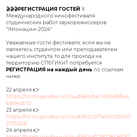
🎬🎬🎬
РЕГИСТРАЦИЯ ГОСТЕЙ
X
Международного кинофестиваля
студенческих работ звукорежиссеров
"INтонации-2024"
Уважаемые гости фестиваля, если вы не
являетесь студентом или преподавателем
нашего института, то для прохода на
территорию СПбГИКиТ потребуется
РЕГИСТРАЦИЯ на каждый день
по ссылкам
ниже:
22 апреля 👉
https://forms.yandex.ru/cloud/661cbec1d04688a4
b864cb11/
23 апреля 👉
https://forms.yandex.ru/cloud/661cc575e010db007
573562d/
24 апреля 👉
https://forms.yandex.ru/cloud/661cd72d02848f051