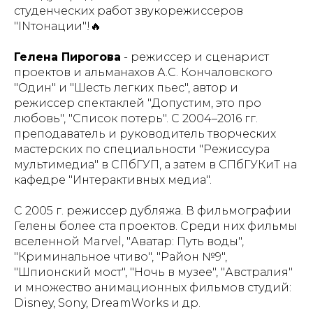
студенческих работ звукорежиссеров
"INтонации"!🔥
Гелена Пирогова
- режиссер и сценарист
проектов и альманахов А.С. Кончаловского
"Один" и "Шесть легких пьес", автор и
режиссер спектаклей "Допустим, это про
любовь", "Список потерь". С 2004–2016 гг.
преподаватель и руководитель творческих
мастерских по специальности "Режиссура
мультимедиа" в СПбГУП, а затем в СПбГУКиТ на
кафедре "Интерактивных медиа".
С 2005 г. режиссер дубляжа. В фильмографии
Гелены более ста проектов. Среди них фильмы
вселенной Marvel, "Аватар: Путь воды",
"Криминальное чтиво", "Район №9",
"Шпионский мост", "Ночь в музее", "Австралия"
и множество анимационных фильмов студий:
Disney, Sony, DreamWorks и др.